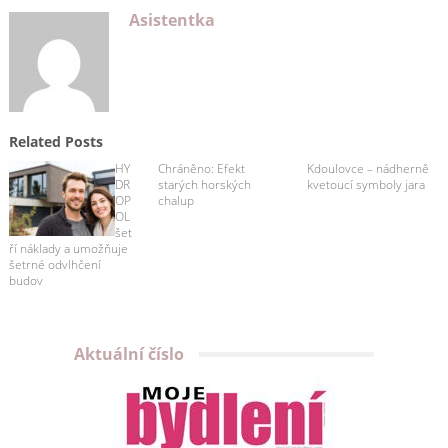
Asistentka
Related Posts
HY
Chráněno: Efekt
Kdoulovce – nádherně
DR
starých horských
kvetoucí symboly jara
OP
chalup
OL
šet
ří náklady a umožňuje
šetrné odvlhčení
budov
Aktuální číslo