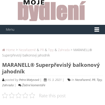
Menu
Home
>
Nezařazené
&
PR
&
Tipy
&
Zahrada
> MARANELL®
Superpřevislý balkonový jahodník
MARANELL® Superpřevislý balkonový
jahodník
posted by
Petra Matysová
|
15. 3. 2021 |
In
Nezařazené
,
PR
,
Tipy
,
Zahrada
|
Žádné komentáře
Rate this post