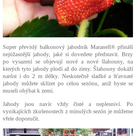
Super převislý balkonový jahodník Maranell® přináší
nejúžasnější jahody, jaké si dovedete představit. Brzy
po
vysazení se objevují nové a nové šlahouny, na
kterých tyto jahody plodí až do zimy. Šlahouny dokáží
narůst i do 2 m
délky. Neskutečně sladké a šťavnaté
jahody můžete sklízet po celou sezónu, aniž byste se
museli ohýbat k zemi.
Jahody jsou navíc vždy čisté a neplesniví. Po
vynikajících zkušenostech z minulých sezón je můžeme
vřele doporučit.