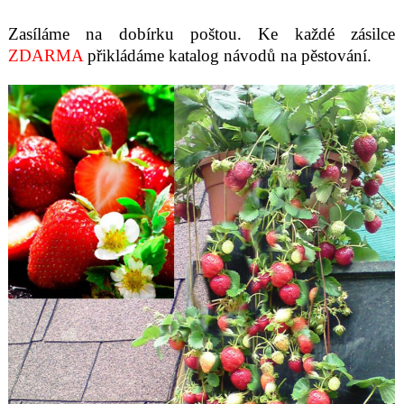
Zasíláme na dobírku poštou. Ke každé zásilce
ZDARMA
p
ř
ikládáme katalog návodů na pěstování.