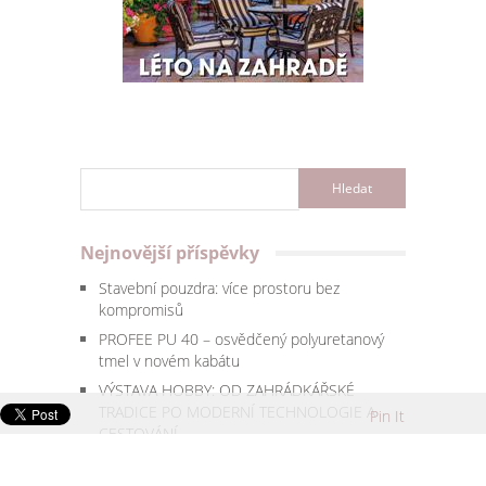
Nejnovější příspěvky
Stavební pouzdra: více prostoru bez
kompromisů
PROFEE PU 40 – osvědčený polyuretanový
tmel v novém kabátu
VÝSTAVA HOBBY: OD ZAHRÁDKÁŘSKÉ
TRADICE PO MODERNÍ TECHNOLOGIE A
Pin It
CESTOVÁNÍ
CZECH FOOD EXPO: Gastronomická výprava
za poctivou chutí