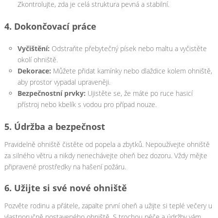
Zkontrolujte, zda je celá struktura pevná a stabilní.
4.
Dokončovací práce
Vyčištění:
Odstraňte přebytečný písek nebo maltu a vyčistěte
okolí ohniště.
Dekorace:
Můžete přidat kamínky nebo dlaždice kolem ohniště,
aby prostor vypadal upraveněji.
Bezpečnostní prvky:
Ujistěte se, že máte po ruce hasicí
přístroj nebo kbelík s vodou pro případ nouze.
5.
Údržba a bezpečnost
Pravidelně ohniště čistěte od popela a zbytků. Nepoužívejte ohniště
za silného větru a nikdy nenechávejte oheň bez dozoru. Vždy mějte
připravené prostředky na hašení požáru.
6.
Užijte si své nové ohniště
Pozvěte rodinu a přátele, zapalte první oheň a užijte si teplé večery u
vlastnoručně postaveného ohniště. S trochou péče a údržby vám