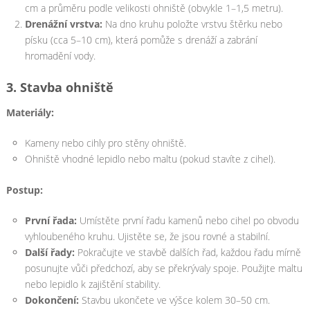
cm a průměru podle velikosti ohniště (obvykle 1–1,5 metru).
Drenážní vrstva:
Na dno kruhu položte vrstvu štěrku nebo
písku (cca 5–10 cm), která pomůže s drenáží a zabrání
hromadění vody.
3.
Stavba ohniště
Materiály:
Kameny nebo cihly pro stěny ohniště.
Ohniště vhodné lepidlo nebo maltu (pokud stavíte z cihel).
Postup:
První řada:
Umístěte první řadu kamenů nebo cihel po obvodu
vyhloubeného kruhu. Ujistěte se, že jsou rovné a stabilní.
Další řady:
Pokračujte ve stavbě dalších řad, každou řadu mírně
posunujte vůči předchozí, aby se překrývaly spoje. Použijte maltu
nebo lepidlo k zajištění stability.
Dokončení:
Stavbu ukončete ve výšce kolem 30–50 cm.