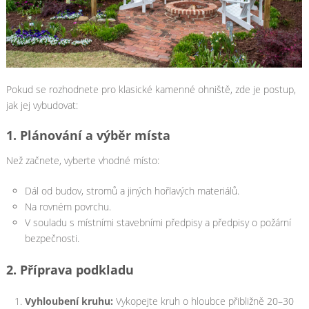
Pokud se rozhodnete pro klasické kamenné ohniště, zde je postup,
jak jej vybudovat:
1.
Plánování a výběr místa
Než začnete, vyberte vhodné místo:
Dál od budov, stromů a jiných hořlavých materiálů.
Na rovném povrchu.
V souladu s místními stavebními předpisy a předpisy o požární
bezpečnosti.
2.
Příprava podkladu
Vyhloubení kruhu:
Vykopejte kruh o hloubce přibližně 20–30