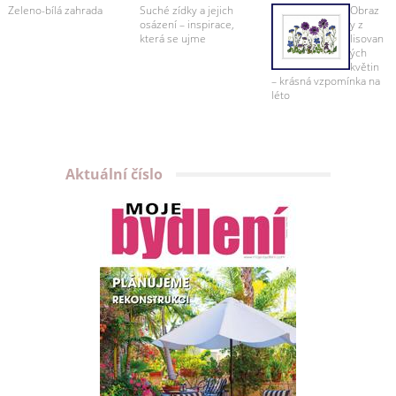
Zeleno-bílá zahrada
Suché zídky a jejich
Obraz
osázení – inspirace,
y z
která se ujme
lisovan
ých
květin
– krásná vzpomínka na
léto
Aktuální číslo