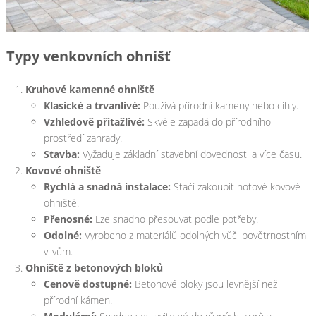
Typy venkovních ohnišť
Kruhové kamenné ohniště
Klasické a trvanlivé:
Používá přírodní kameny nebo cihly.
Vzhledově přitažlivé:
Skvěle zapadá do přírodního
prostředí zahrady.
Stavba:
Vyžaduje základní stavební dovednosti a více času.
Kovové ohniště
Rychlá a snadná instalace:
Stačí zakoupit hotové kovové
ohniště.
Přenosné:
Lze snadno přesouvat podle potřeby.
Odolné:
Vyrobeno z materiálů odolných vůči povětrnostním
vlivům.
Ohniště z betonových bloků
Cenově dostupné:
Betonové bloky jsou levnější než
přírodní kámen.