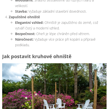
Modulární:
Snadno sestavitelné do různých tvarů a
velikostí.
Stavba:
Vyžaduje základní stavební dovednosti.
Zapuštěné ohniště
Elegantní vzhled:
Ohniště je zapuštěno do země, což
vytváří čistý a moderní vzhled.
Bezpečnost:
Oheň je lépe chráněn před větrem.
Náročnost:
Vyžaduje více práce při kopání a přípravě
podkladu.
Jak postavit kruhové ohniště