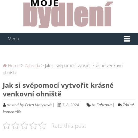
Menu
Home
>
Zahrada
> Jak si svépomocí vytvořit krásné venkovní
ohniště
Jak si svépomocí vytvořit krásné
venkovní ohniště
posted by
Petra Matysová
|
7. 8. 2024 |
In
Zahrada
|
Žádné
komentáře
Rate this post