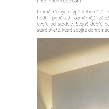
Foto: hoomcode.com
Kromě různých typů koberečků, de
hodí i poněkud rozměrnější záleži
dveře od stodoly. Stejně dobře po
staré dveře, které spojíte dohroma