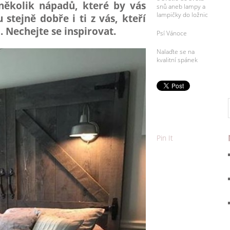
ěkolik nápadů, které by vás
snů aneb lampy a
lampičky do ložnic
stejně dobře i ti z vás, kteří
i. Nechejte se inspirovat.
Psí Vánoce
Nalaďte se na
kvalitní spánek
Pin It