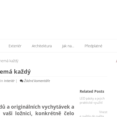
Exteriér
Architektura
Jak na…
Předplatné
 nemá každý
 nemá každý
In
Interiér
|
Žádné komentáře
Related Posts
LED pásky a jejich
praktické využití
dů a originálních vychytávek a
Vnest
 vaši ložnici, konkrétně čelo
e světlo do světa