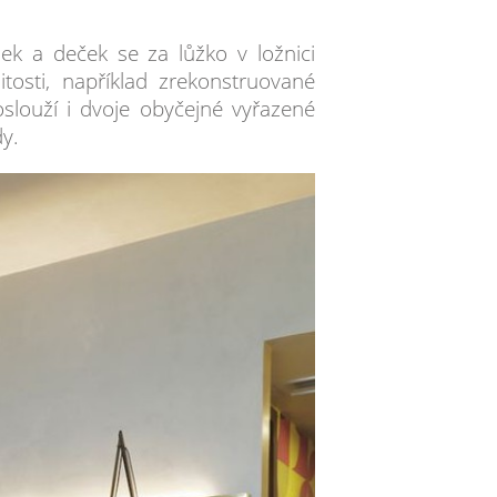
k a deček se za lůžko v ložnici
tosti, například zrekonstruované
slouží i dvoje obyčejné vyřazené
dy.