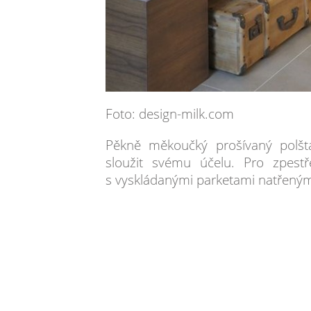
Foto: design-milk.com
Pěkně měkoučký prošívaný polšt
sloužit svému účelu. Pro zpestř
s vyskládanými parketami natřeným